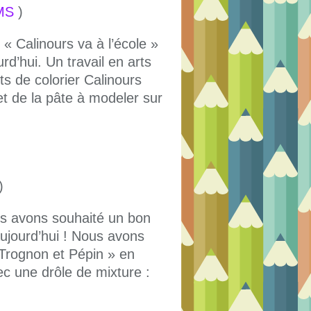
MS
)
 « Calinours va à l’école »
urd’hui. Un travail en arts
s de colorier Calinours
 et de la pâte à modeler sur
)
us avons souhaité un bon
aujourd’hui ! Nous avons
« Trognon et Pépin » en
vec une drôle de mixture :