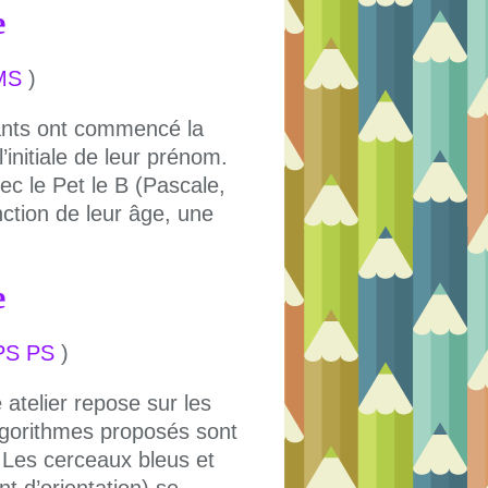
e
MS
)
ants ont commencé la
l’initiale de leur prénom.
c le Pet le B (Pascale,
ction de leur âge, une
e
PS PS
)
telier repose sur les
lgorithmes proposés sont
s. Les cerceaux bleus et
 d’orientation) se