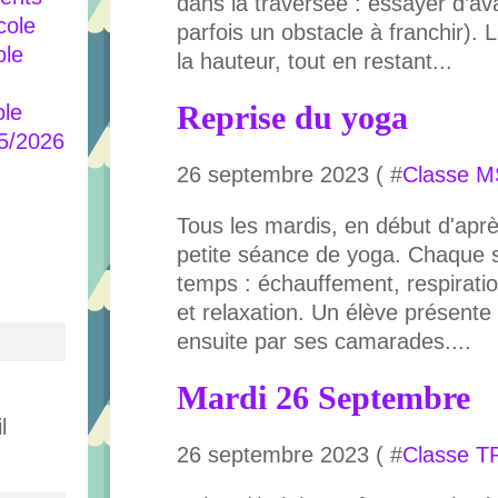
dans la traversée : essayer d’a
cole
parfois un obstacle à franchir).
ole
la hauteur, tout en restant...
Reprise du yoga
ole
25/2026
26 septembre 2023 ( #
Classe 
Tous les mardis, en début d'aprè
petite séance de yoga. Chaque 
temps : échauffement, respiratio
et relaxation. Un élève présent
ensuite par ses camarades....
Mardi 26 Septembre
l
26 septembre 2023 ( #
Classe T