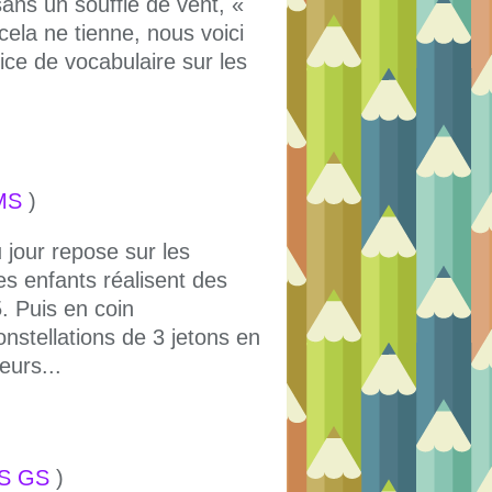
ns un souffle de vent, «
cela ne tienne, nous voici
ce de vocabulaire sur les
MS
)
 jour repose sur les
Les enfants réalisent des
. Puis en coin
nstellations de 3 jetons en
eurs...
MS GS
)