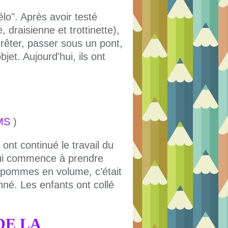
lo". Après avoir testé
e, draisienne et trottinette),
rrêter, passer sous un pont,
jet. Aujourd'hui, ils ont
MS
)
nt continué le travail du
ui commence à prendre
s pommes en volume, c’était
nné. Les enfants ont collé
DE LA