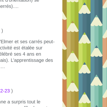
errés)....
)
’Elmer et ses carrés peut-
ctivité est étalée sur
élébré ses 4 ans en
ais). L’apprentissage des
...
22-23
)
e a surpris tout le