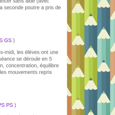
vancer sans aide (avec
 La seconde poutre a pris de
MS GS
)
s-midi, les élèves ont une
séance se déroule en 5
n, concentration, équilibre
e les mouvements repris
PS PS
)