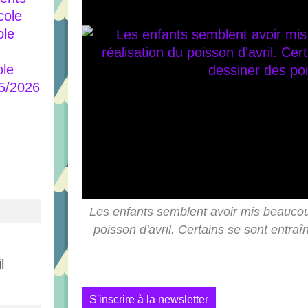
cole
ole
ole
25/2026
Les enfants semblent avoir mis beaucoup
poisson d'avril. Certains se sont entra
l
S'inscrire à la newsletter