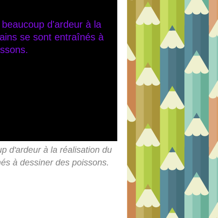
 d'ardeur à la réalisation du
înés à dessiner des poissons.