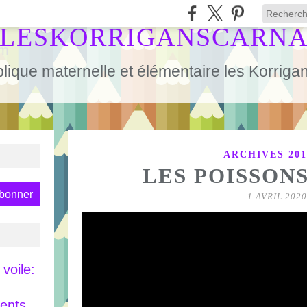
LESKORRIGANSCARN
lique maternelle et élémentaire les Korrig
ARCHIVES 201
LES POISSONS
1 AVRIL 2020
voile:
rents