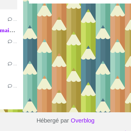
…
Distribution des prix par le maire aux élèves de GS et de CM2
…
…
…
Hébergé par
Overblog