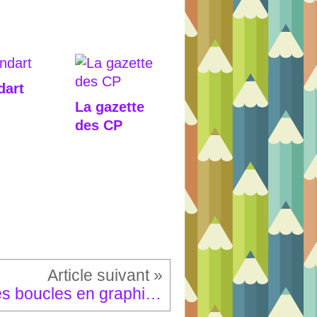
dart
La gazette
des CP
Les boucles en graphisme et à la peinture.