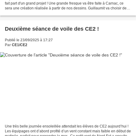
fait part d'un grand projet ! Une grande fresque va être faite à Carnac, ce
sera une création réalisée à partir de nos dessins. Guillaumit va choisir des
éléments de nos...
Deuxième séance de voile des CE2 !
Publié le 23/09/2025 à 17:27
Par
CE1/CE2
Une très belle journée ensoleillée attendait les élèves de CE2 aujourd’hui !
Les équipages ont d’abord profité d’un vent constant mais faible en début de
matinée, parfait pour reprendre la mer . Ce petit vent de Nord Est a ensuite