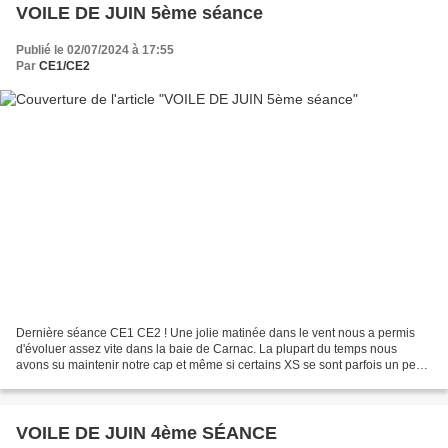
VOILE DE JUIN 5ème séance
Publié le 02/07/2024 à 17:55
Par
CE1/CE2
Dernière séance CE1 CE2 ! Une jolie matinée dans le vent nous a permis
d'évoluer assez vite dans la baie de Carnac. La plupart du temps nous
avons su maintenir notre cap et même si certains XS se sont parfois un peu
égarés, ça n'a pas duré trop longtemps...
VOILE DE JUIN 4ème SÉANCE