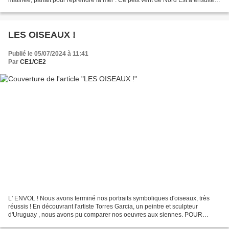
un peu forci au cours...
LES OISEAUX !
Publié le 05/07/2024 à 11:41
Par
CE1/CE2
L' ENVOL ! Nous avons terminé nos portraits symboliques d'oiseaux, très
réussis ! En découvrant l'artiste Torres Garcia, un peintre et sculpteur
d'Uruguay , nous avons pu comparer nos oeuvres aux siennes. POUR
FAIRE LE PORTRAIT D’UN OISEAU Peindre d'abord...