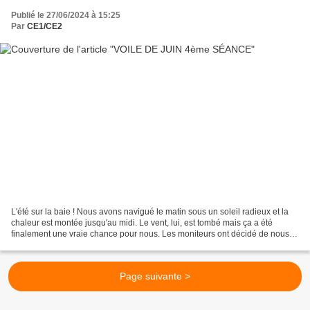
Publié le 27/06/2024 à 15:25
Par
CE1/CE2
L'été sur la baie ! Nous avons navigué le matin sous un soleil radieux et la
chaleur est montée jusqu'au midi. Le vent, lui, est tombé mais ça a été
finalement une vraie chance pour nous. Les moniteurs ont décidé de nous
prêter les paddles ! Il y avait...
Page suivante >