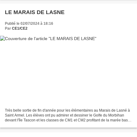
LE MARAIS DE LASNE
Publié le 02/07/2024 à 18:16
Par
CE1/CE2
Très belle sortie de fin d'année pour les élémentaires au Marais de Lasné à
Saint Armel. Les élèves ont pu admirer et dessiner le Golfe du Morbihan
devant l'île Tascon et les classes de CM1 et CM2 profitant de la marée basse
en matinée se sont même rendus...