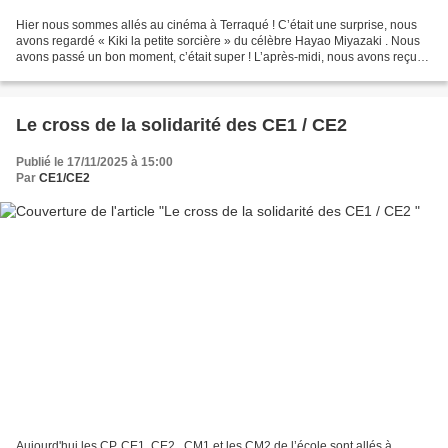
Hier nous sommes allés au cinéma à Terraqué ! C’était une surprise, nous
avons regardé « Kiki la petite sorcière » du célèbre Hayao Miyazaki . Nous
avons passé un bon moment, c’était super ! L’après-midi, nous avons reçu
des cadeaux mais avant nous avons...
Le cross de la solidarité des CE1 / CE2
Publié le 17/11/2025 à 15:00
Par
CE1/CE2
Aujourd'hui les CP, CE1, CE2 , CM1 et les CM2 de l’école sont allés à