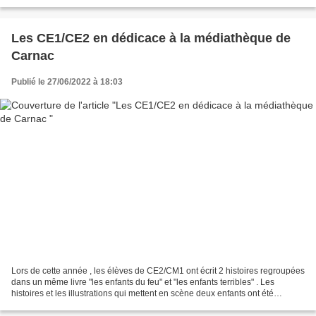
maîtrisés ont ravi les monitrices...
Les CE1/CE2 en dédicace à la médiathèque de
Carnac
Publié le 27/06/2022 à 18:03
Lors de cette année , les élèves de CE2/CM1 ont écrit 2 histoires regroupées
dans un même livre "les enfants du feu" et "les enfants terribles" . Les
histoires et les illustrations qui mettent en scène deux enfants ont été
réalisées en classe suite aux...