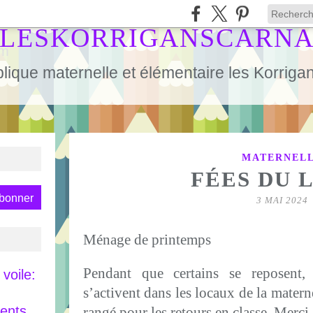
LESKORRIGANSCARN
lique maternelle et élémentaire les Korrig
MATERNEL
FÉES DU 
3 MAI 2024
Ménage de printemps
Pendant que certains se reposent,
voile:
s’activent dans les locaux de la matern
rents
rangé pour les retours en classe. Merci 