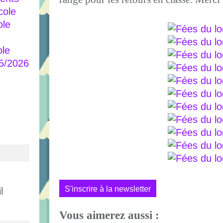
cole
ole
ole
25/2026
S'inscrire à la newsletter
l
Vous aimerez aussi :