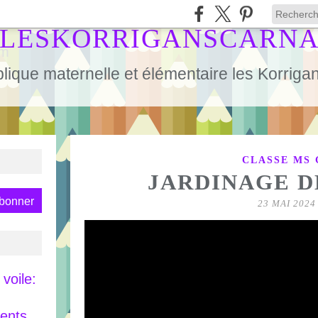
LESKORRIGANSCARN
lique maternelle et élémentaire les Korrig
CLASSE MS 
JARDINAGE D
23 MAI 2024
voile:
rents