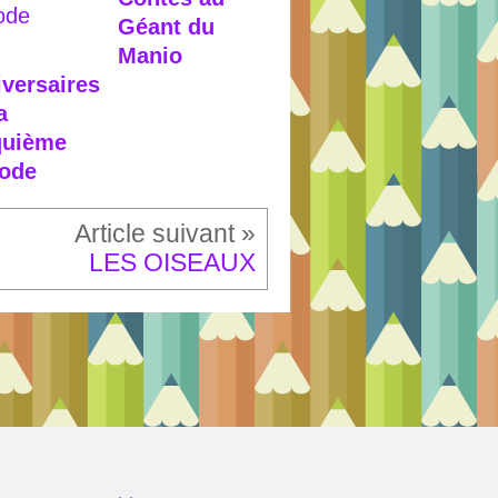
Géant du
Manio
iversaires
a
quième
iode
LES OISEAUX