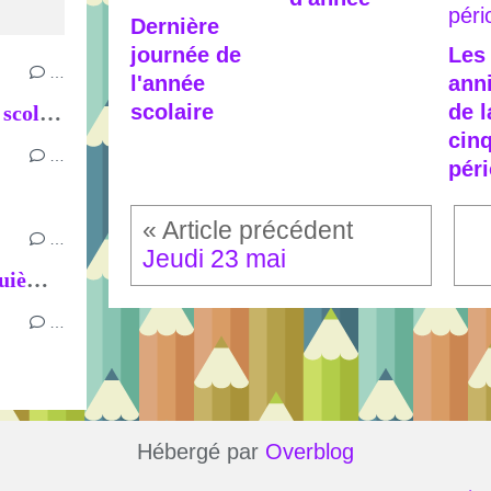
Dernière
journée de
Les
…
l'année
ann
scolaire
de l
Dernière journée de l'année scolaire
cin
…
pér
…
Jeudi 23 mai
Les anniversaires de la cinquième période
…
Hébergé par
Overblog