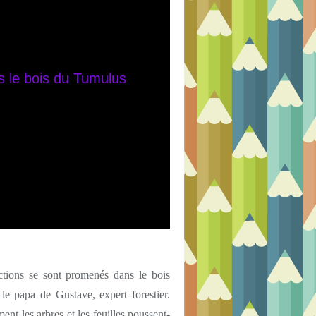
tions se sont promenés dans le bois
 papa de Gustave, expert forestier.
nt les arbres et les feuilles poussent-