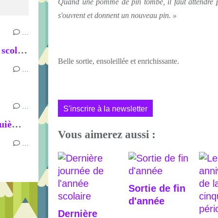
Quand une pomme de pin tombe, il faut attendre p
s'ouvrent et donnent un nouveau pin. »
…
Dernière journée de l'année scolaire
Belle sortie, ensoleillée et enrichissante.
…
…
S'inscrire à la newsletter
Les anniversaires de la cinquième période
Vous aimerez aussi :
…
Sortie de fin
d'année
Dernière