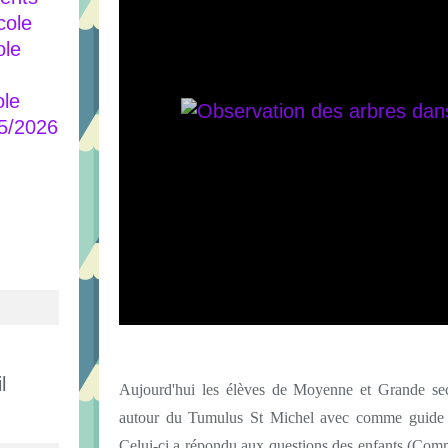
cole
ole
ole
25/2026
l
Aujourd'hui les élèves de Moyenne et Grande sec
autour du Tumulus St Michel avec comme guide le
Celui-ci a répondu aux questions des enfants (
Comme