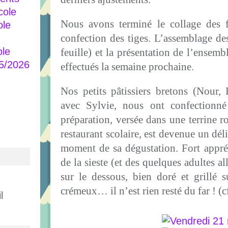
cole
Nous avons terminé le collage des fl
ole
confection des tiges. L’assemblage des
ole
feuille) et la présentation de l’ensemb
25/2026
effectués la semaine prochaine.
Nos petits pâtissiers bretons (Nour,
avec Sylvie, nous ont confectionn
préparation, versée dans une terrine r
restaurant scolaire, est devenue un dél
moment de sa dégustation. Fort appréc
de la sieste (et des quelques adultes al
sur le dessous, bien doré et grillé 
crémeux… il n’est rien resté du far ! (c
l