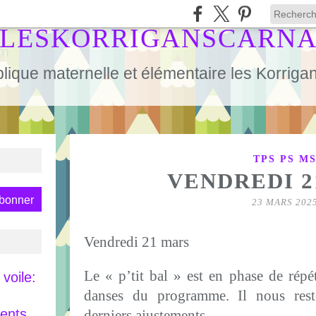
LESKORRIGANSCARN
lique maternelle et élémentaire les Korrig
TPS PS M
VENDREDI 2
23 MARS 202
Vendredi 21 mars
Le « p’tit bal » est en phase de répét
voile:
danses du programme. Il nous reste
rents
derniers ajustements.