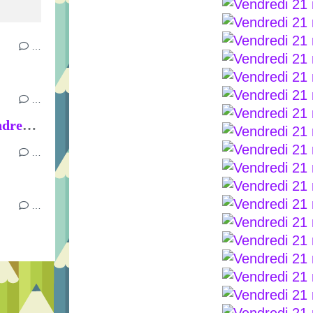
…
…
Semaine du mardi 16 au vendredi 19 juin
…
…