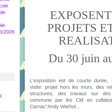
cole
EXPOSENT
ole
PROJETS E
ole
25/2026
REALISA
Du 30 juin au
L'exposition est de courte durée, 
visite: projet hors les murs, des r
structures, des travaux sur des
l
commune par les CM en collabor
Carnac"Andy Warhol...