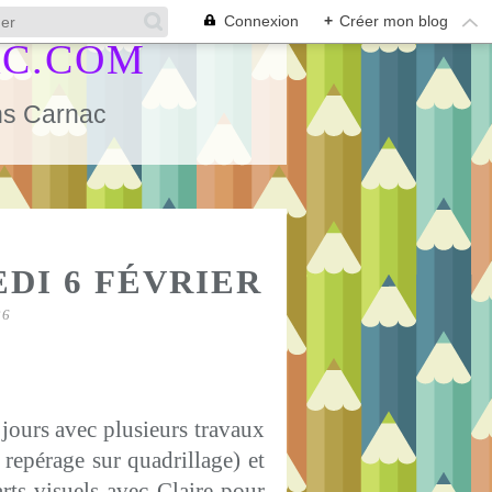
Connexion
+
Créer mon blog
AC.COM
ans Carnac
S
EDI 6 FÉVRIER
26
 jours avec plusieurs travaux
 repérage sur quadrillage) et
rts visuels avec Claire pour