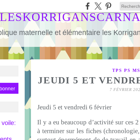
LESKORRIGANSCARN
lique maternelle et élémentaire les Korrig
TPS PS M
JEUDI 5 ET VENDR
7 FÉVRIER 20
Jeudi 5 et vendredi 6 février
Il y a eu beaucoup d’activité sur ces 2
voile:
à terminer sur les fiches (chronologie,
rents
surtout énormément de de travail en a