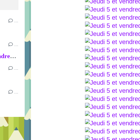
…
…
Semaine du mardi 16 au vendredi 19 juin
…
…