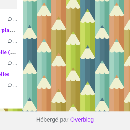
…
Sortie environnement sur la plage de Beaumer
…
P’tit bal breton des maternelle (suite)
…
lles
…
Hébergé par
Overblog