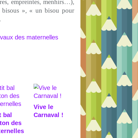
ures, empreintes, menhirs…),
e bisous », « un bisou pour
…
Vive le
t bal
Carnaval !
ton des
ernelles