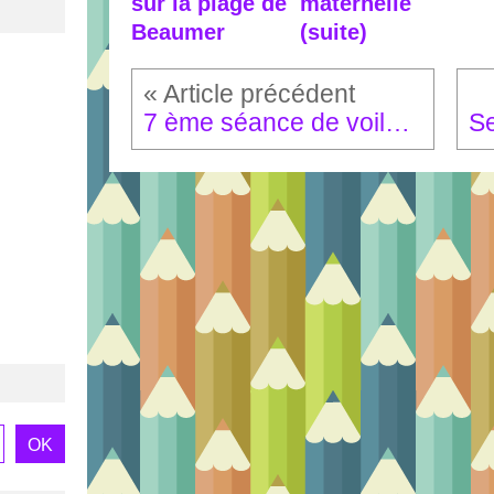
sur la plage de
maternelle
Beaumer
(suite)
7 ème séance de voile pour les CE2 !