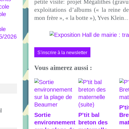
petite visite: projet Mégalithes (grav
cole
exploitations d’albums (« la reine d
ole
mon frère », « la botte »), Yves Klein
ole
25/2026
S'inscrire à la newsletter
Vous aimerez aussi :
P'ti
l
Sortie
P’tit bal
Bre
environnement
breton des
mat