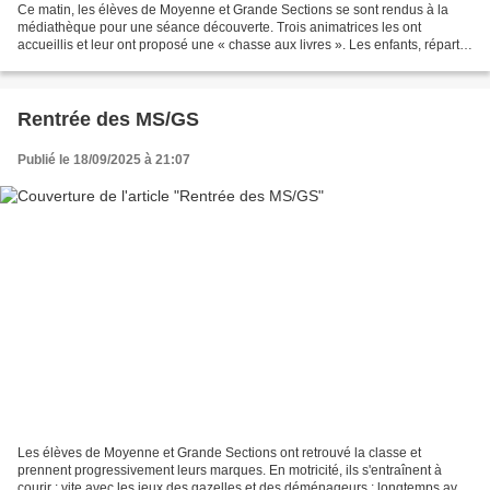
Ce matin, les élèves de Moyenne et Grande Sections se sont rendus à la
médiathèque pour une séance découverte. Trois animatrices les ont
accueillis et leur ont proposé une « chasse aux livres ». Les enfants, répartis
en 4 groupes, devaient aller chercher...
Rentrée des MS/GS
Publié le 18/09/2025 à 21:07
Les élèves de Moyenne et Grande Sections ont retrouvé la classe et
prennent progressivement leurs marques. En motricité, ils s'entraînent à
courir : vite avec les jeux des gazelles et des déménageurs ; longtemps avec