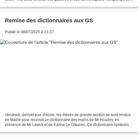
le jeu des gares. Ils ont aussi testé...
Remise des dictionnaires aux GS
Publié le 08/07/2025 à 21:37
Vendredi, dernier jour d'école, les élèves de grande section se sont rendus
en Mairie pour recevoir un dictionnaire des mains de Mr Houdoy, en
présence de Mr Lepick et de Karine Le Glaunec. Ce dictionnaire symbolise
le passage en CP. Les enfants l'ont...