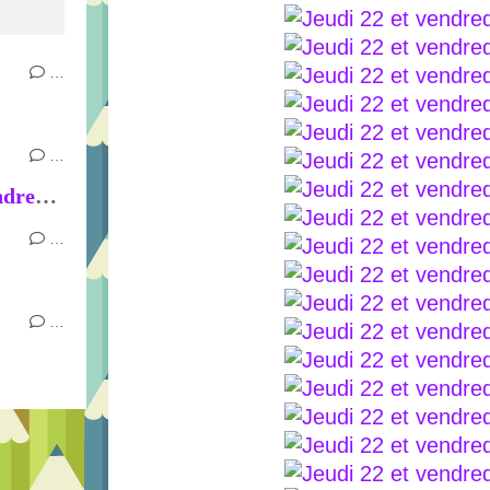
…
…
Semaine du mardi 16 au vendredi 19 juin
…
…