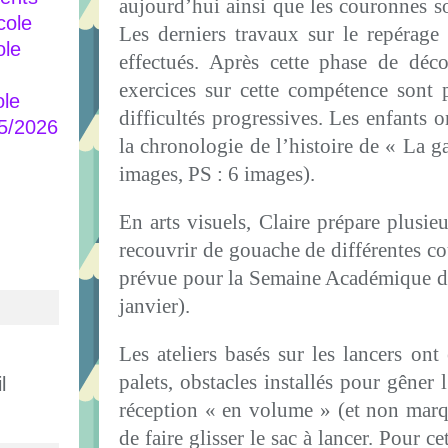
aujourd’hui ainsi que les couronnes so
cole
Les derniers travaux sur le repérage 
ole
effectués. Après cette phase de déco
exercices sur cette compétence sont
ole
difficultés progressives. Les enfants 
25/2026
la chronologie de l’histoire de « La g
images, PS : 6 images).
En arts visuels, Claire prépare plusie
recouvrir de gouache de différentes co
prévue pour la Semaine Académique de
janvier).
Les ateliers basés sur les lancers ont 
palets, obstacles installés pour gêner l
l
réception « en volume » (et non mar
de faire glisser le sac à lancer. Pour ce