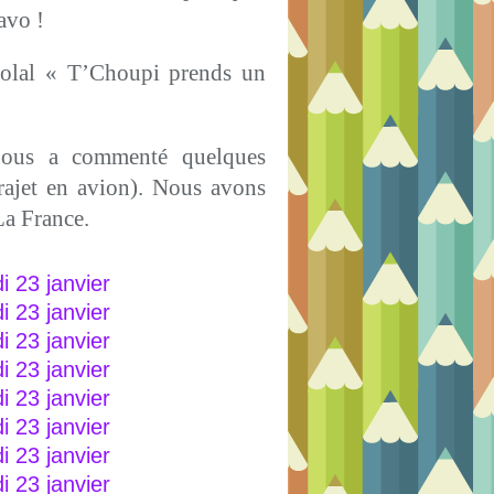
avo !
Solal « T’Choupi prends un
nous a commenté quelques
trajet en avion). Nous avons
La France.