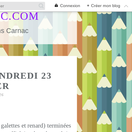
Connexion
+
Créer mon blog
AC.COM
ans Carnac
S
ENDREDI 23
ER
26
galettes et renard) terminées