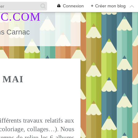
Connexion
+
Créer mon blog
AC.COM
ans Carnac
S
 MAI
fférents travaux relatifs aux
(coloriage, collages…). Nous
temps de relire les 6 albums