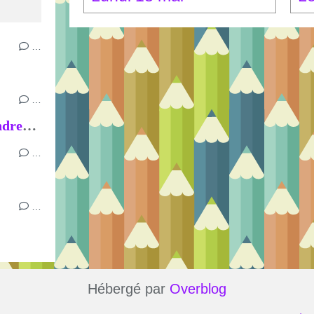
…
…
Semaine du mardi 16 au vendredi 19 juin
…
…
Hébergé par
Overblog