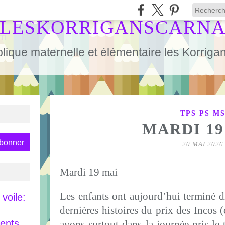
LESKORRIGANSCARN
lique maternelle et élémentaire les Korrig
TPS PS M
MARDI 19
20 MAI 2026
Mardi 19 mai
Les enfants ont aujourd’hui terminé di
voile:
dernières histoires du prix des Incos 
rents
avons surtout dans la journée pris le 