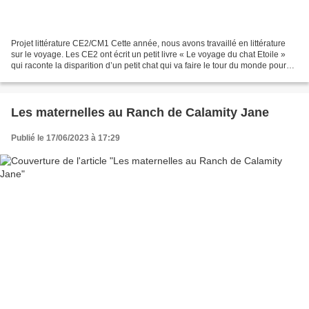
Projet littérature CE2/CM1 Cette année, nous avons travaillé en littérature
sur le voyage. Les CE2 ont écrit un petit livre « Le voyage du chat Etoile »
qui raconte la disparition d’un petit chat qui va faire le tour du monde pour
rechercher ses maîtres....
Les maternelles au Ranch de Calamity Jane
Publié le 17/06/2023 à 17:29