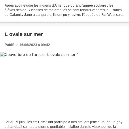
Après avoir étudié les indiens d'Amérique durant l'année scolaire , les
élèves des deux classes de maternelles se sont rendus vendredi au Ranch
de Calamity Jane à Languidic, Ils ont pu y revivre l'épopée du Far West sur
de grandes étendues de prairie...
L ovale sur mer
Publié le 16/06/2023 à 09:42
Jeudi 15 juin , les cm1-cm2 ont participe à des ateliers jeux autour du rugby
et handball sur la plateforme gonflable installée dans le vieux port de la