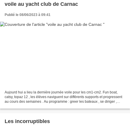
voile au yacht club de Carnac
Publié le 08/06/2023 à 09:41
Aujourd hui a lieu la dernière journée voile pour les cm1-cm2. Fun boat,
catsy, topaz 12 , les élèves naviguent sur différents supports et progressent
au cours des semaines . Au programme : greer les bateaux , se diriger ,
s’arrêter et connaître le vocabulaire...
Les incorruptibles