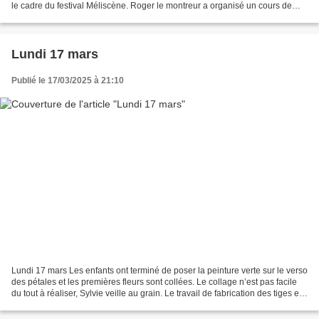
le cadre du festival Méliscène. Roger le montreur a organisé un cours de
danse, par le biais d'une marionnette...
Lundi 17 mars
Publié le 17/03/2025 à 21:10
Lundi 17 mars Les enfants ont terminé de poser la peinture verte sur le verso
des pétales et les premières fleurs sont collées. Le collage n’est pas facile
du tout à réaliser, Sylvie veille au grain. Le travail de fabrication des tiges est
lancé. Les...