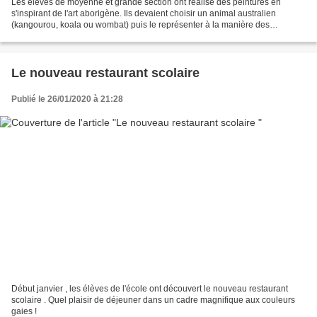
Les élèves de moyenne et grande section ont réalisé des peintures en
s'inspirant de l'art aborigène. Ils devaient choisir un animal australien
(kangourou, koala ou wombat) puis le représenter à la manière des
aborigènes d'Australie.
Le nouveau restaurant scolaire
Publié le 26/01/2020 à 21:28
Début janvier , les élèves de l'école ont découvert le nouveau restaurant
scolaire . Quel plaisir de déjeuner dans un cadre magnifique aux couleurs
gaies !