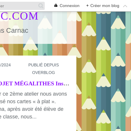
Connexion
+
Créer mon blog
AC.COM
ans Carnac
1/2024
PUBLIÉ DEPUIS
OVERBLOG
PROJET MÉGALITHES Inscription au patrimoine mondial de l’Humanité « ATELIER 2 CARTES SENSIBLES »
 ce 2ème atelier nous avons
isé nos cartes « à plat ».
ha, après avoir été élève de
e classe, nous...