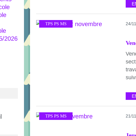
E
cole
ole
TPS PS MS
24/1
ole
25/2026
Ven
Ven
sect
trav
suiv
E
l
TPS PS MS
21/1
Jeu