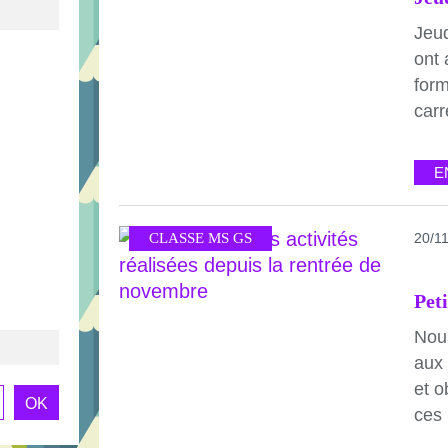
Jeu
ont 
form
carr
E
CLASSE MS GS
20/1
Nou
aux 
et o
ces 