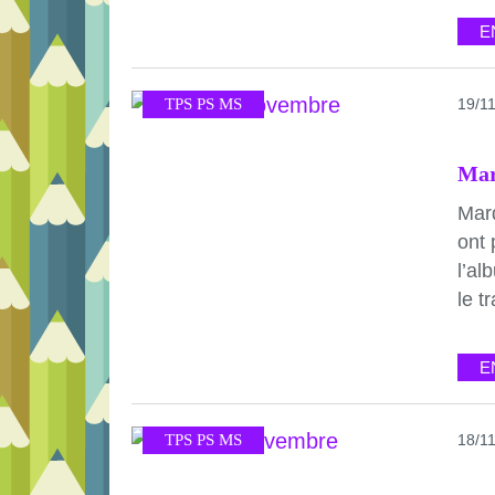
E
TPS PS MS
19/1
Mar
Mar
ont 
l’al
le tr
E
TPS PS MS
18/1