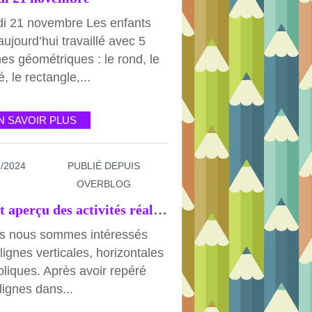
di 21 novembre Les enfants
aujourd’hui travaillé avec 5
es géométriques : le rond, le
é, le rectangle,...
N SAVOIR PLUS
1/2024
PUBLIÉ DEPUIS
OVERBLOG
Petit aperçu des activités réalisées depuis la rentrée de novembre
s nous sommes intéressés
lignes verticales, horizontales
bliques. Après avoir repéré
lignes dans...