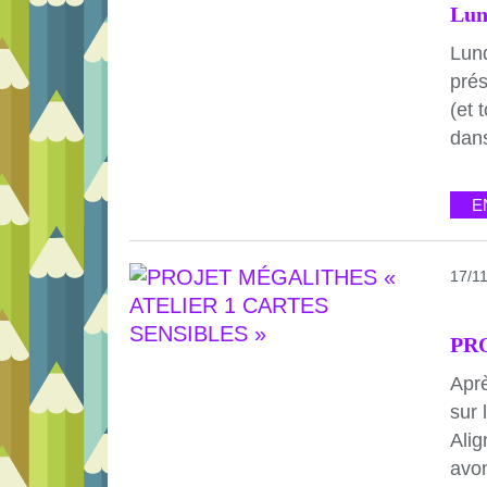
Lun
Lund
prés
(et 
dans
E
17/1
Aprè
sur 
Ali
avon