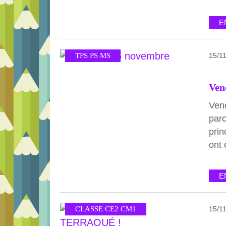
E
TPS PS MS
15/1
Ven
Ven
parc
prin
ont 
E
CLASSE CE2 CM1
15/1