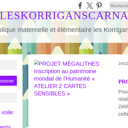
LESKORRIGANSCARN
lique maternelle et élémentaire les Korrig
24/1
Pour
réal
Zéli
voile:
cett
rents