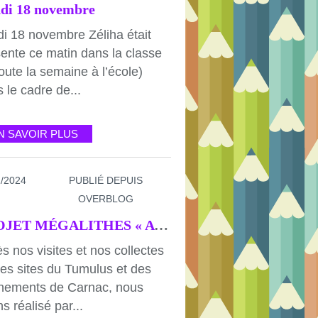
di 18 novembre
i 18 novembre Zéliha était
ente ce matin dans la classe
toute la semaine à l’école)
 le cadre de...
N SAVOIR PLUS
1/2024
PUBLIÉ DEPUIS
OVERBLOG
PROJET MÉGALITHES « ATELIER 1 CARTES SENSIBLES »
s nos visites et nos collectes
les sites du Tumulus et des
gnements de Carnac, nous
s réalisé par...