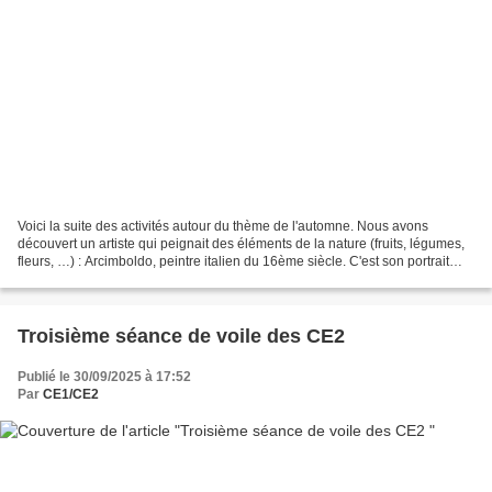
Voici la suite des activités autour du thème de l'automne. Nous avons
découvert un artiste qui peignait des éléments de la nature (fruits, légumes,
fleurs, …) : Arcimboldo, peintre italien du 16ème siècle. C'est son portrait
intitulé « automne » qui nous...
Troisième séance de voile des CE2
Publié le 30/09/2025 à 17:52
Par
CE1/CE2