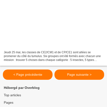
Jeudi 25 mai, les classes de CE2/CM1 et de CP/CE1 sont allées se
promener du côté du tumulus. Six groupes ont été formés avec chacun une
mission : trouver 5 choses dans chaque catégorie : 5 insectes, 5 types
d'oiseaux vivants dans les bois, 5 animaux,...
< Page précédente
Page suivante >
Hébergé par Overblog
Top articles
Pages