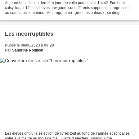
Aujourd hui a lieu la dernière journée voile pour les cm1-cm2. Fun boat,
catsy, topaz 12 , les élèves naviguent sur différents supports et progressent
au cours des semaines . Au programme : greer les bateaux , se diriger ,
s’arrêter et connaître le vocabulaire...
Les incorruptibles
Publié le 08/06/2023 à 09:29
Par
Sandrine Rouillon
Les élèves ont lu la sélection de livres tout au long de l’année et sont allés
voter à la mairie au mois de mai . Carte d électeur , isoloir , urne ,