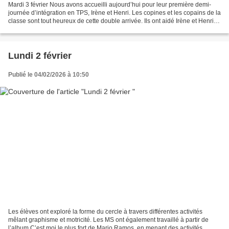
Mardi 3 février Nous avons accueilli aujourd’hui pour leur première demi-
journée d’intégration en TPS, Irène et Henri. Les copines et les copains de la
classe sont tout heureux de cette double arrivée. Ils ont aidé Irène et Henri à
se repérer dans la...
Lundi 2 février
Publié le 04/02/2026 à 10:50
Les élèves ont exploré la forme du cercle à travers différentes activités
mêlant graphisme et motricité. Les MS ont également travaillé à partir de
l’album C’est moi le plus fort de Mario Ramos, en menant des activités